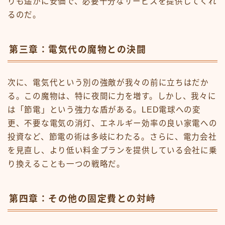
りも遥かに安価で、必要十分なサービスを提供してくれ
好きな事を磨く
るのだ。
家族の絆を磨く
家族磨き
有料記事の決済完了ページ
第三章：電気代の魔物との決闘
育児
運営者情報
次に、電気代という別の強敵が我々の前に立ちはだか
る。この魔物は、特に夜間に力を増す。しかし、我々に
は「節電」という強力な盾がある。LED電球への変
更、不要な電気の消灯、エネルギー効率の良い家電への
投資など、節電の術は多岐にわたる。さらに、電力会社
を見直し、より低い料金プランを提供している会社に乗
り換えることも一つの戦略だ。
第四章：その他の固定費との対峙