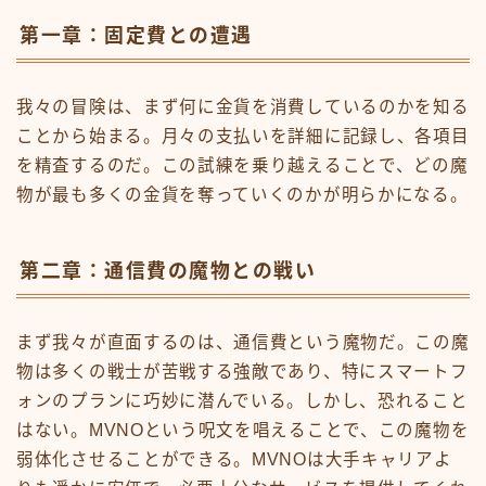
デモプリセット記事 #8
デモプリセット記事 #8
第一章：固定費との遭遇
デモプリセット記事 #8
デモプリセット記事 #8
デモプリセット記事 #8
我々の冒険は、まず何に金貨を消費しているのかを知る
デモプリセット記事 Part01
ことから始まる。月々の支払いを詳細に記録し、各項目
デモプリセット記事 Part03
を精査するのだ。この試練を乗り越えることで、どの魔
デモプリセット記事 Part04
物が最も多くの金貨を奪っていくのかが明らかになる。
デモプリセット記事 Part04
デモプリセット記事 Part04
デモプリセット記事 Part06
第二章：通信費の魔物との戦い
デモプリセット記事 Part10
プライバシーポリシー
ボディメイク
まず我々が直面するのは、通信費という魔物だ。この魔
仕事
物は多くの戦士が苦戦する強敵であり、特にスマートフ
仕事の腕を磨く
ォンのプランに巧妙に潜んでいる。しかし、恐れること
健康を磨く
はない。MVNOという呪文を唱えることで、この魔物を
健康磨き
弱体化させることができる。MVNOは大手キャリアよ
利用規約／特定商取引法に基づく表記