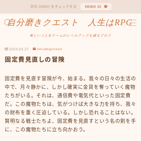
次の DEMO をチェックする
DEMO #2
自分磨きクエスト 人生はRPG
AI美女スキルを磨く
Sample Page
俺という人生ゲームのレベルアップを綴るブログ
お問い合わせ
2024.03.27
Uncategorized
お問い合わせ
お金の知識を磨く
固定費見直しの冒険
デモプリセット記事 #1
デモプリセット記事 #1
固定費を見直す冒険が今、始まる。我々の日々の生活の
デモプリセット記事 #1
中で、月々静かに、しかし確実に金貨を奪っていく魔物
デモプリセット記事 #1
たちがいる。それは、通信費や電気代といった固定費
デモプリセット記事 #2
デモプリセット記事 #3
だ。この魔物たちは、気がつけば大きな力を持ち、我々
デモプリセット記事 #5
の財布を重く圧迫している。しかし恐れることはない。
デモプリセット記事 #5
賢明なる戦士たちよ、固定費を見直すという名の剣を手
デモプリセット記事 #6
に、この魔物たちに立ち向かおう。
デモプリセット記事 #6